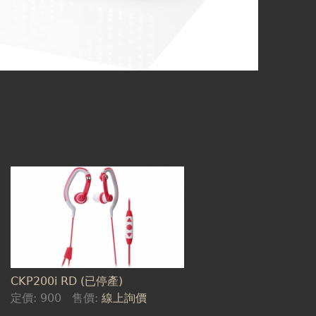
CKP200i RD (已停產)
定價:
900
售價:
線上詢價