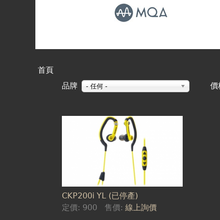
首頁
您
品牌
價
- 任何 -
在
這
頁
裡
面
CKP200i YL (已停產)
定價:
900
售價:
線上詢價