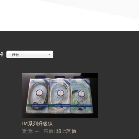
格
- 任何 -
IM系列升級線
定價:
--
售價:
線上詢價