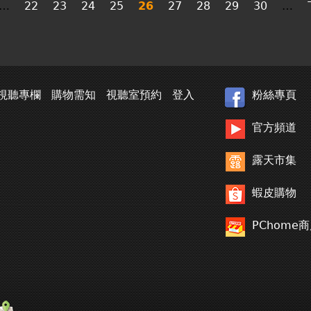
…
22
23
24
25
26
27
28
29
30
…
視聽專欄
購物需知
視聽室預約
登入
粉絲專頁
官方頻道
露天市集
蝦皮購物
PChome