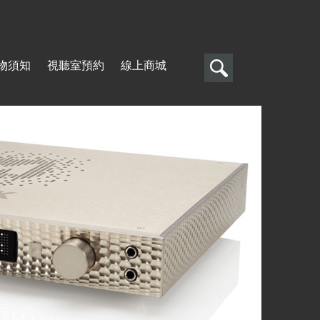
搜
物須知
視聽室預約
線上商城
尋
搜
尋
表
單