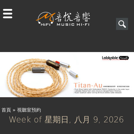
Jump to navigation
搜
尋
搜
關於音悅
尋
最新消息
表
商品一覽
單
二手專區
視聽專欄
首頁
»
視聽室預約
購物須知
Week of 星期日, 八月 9, 2026
您
視聽室預約