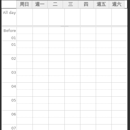
在
周日
週一
二
三
四
週五
週六
線上商城
All day
這
裡
Before
01
01
02
03
04
05
06
07