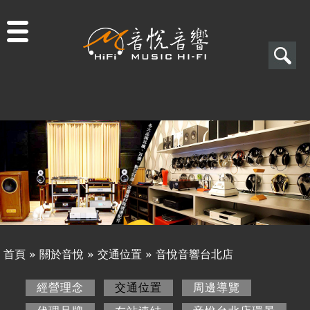
Jump to navigation
搜
尋
搜
關於音悅
尋
經營理念
表
交通位置
單
代理品牌
友站連結
首頁
»
關於音悅
»
交通位置
»
音悅音響台北店
音悅台北店環景
您
經營理念
交通位置
(作用中頁籤)
周邊導覽
最新消息