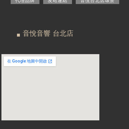
在
主
代理品牌
友站連結
音悅台北店環景
商品一覽
這
要
二手專區
裡
索
音悅音響 台北店
視聽專欄
引
購物須知
標
籤
視聽室預約
線上商城