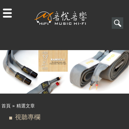
Jump to navigation
搜
尋
搜
關於音悅
尋
最新消息
表
商品一覽
單
二手專區
視聽專欄
首頁
»
精選文章
測試文章
您
視聽專欄
精選文章