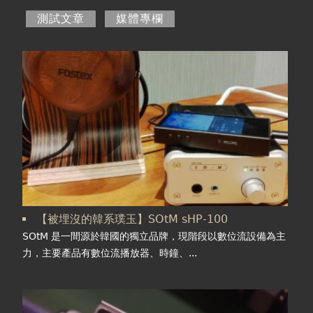
在
主
測試文章
媒體專欄
購物須知
這
要
視聽室預約
裡
索
頁
線上商城
引
面
標
籤
【被埋沒的韓系璞玉】SOtM sHP-100
SOtM 是一間源於韓國的獨立品牌，現階段以數位流設備為主
力，主要產品有數位流播放器、時鐘、...