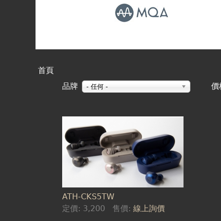
首頁
您
品牌
價
- 任何 -
在
這
頁
裡
面
ATH-CKS5TW
定價:
3,200
售價:
線上詢價