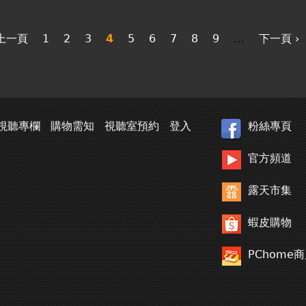
 上一頁
1
2
3
4
5
6
7
8
9
…
下一頁 ›
視聽專欄
購物需知
視聽室預約
登入
粉絲專頁
官方頻道
露天市集
蝦皮購物
PChome