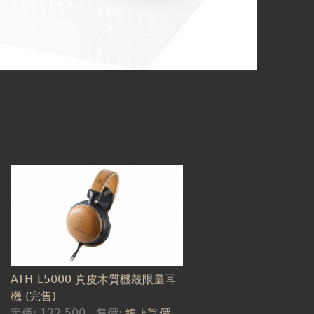
ATH-L5000 真皮木質機殼限量耳
機 (完售)
定價:
122,500
售價:
線上詢價