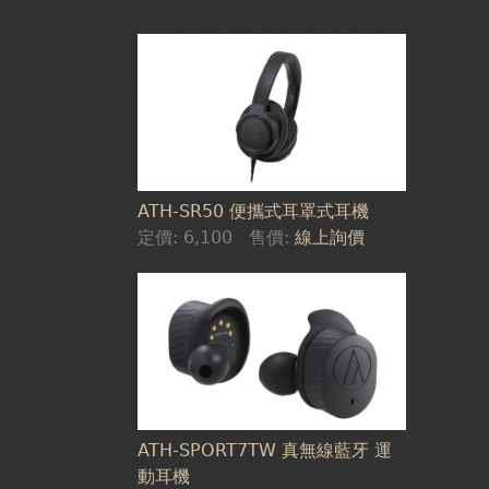
ATH-SR50 便攜式耳罩式耳機
定價:
6,100
售價:
線上詢價
ATH-SPORT7TW 真無線藍牙 運
動耳機