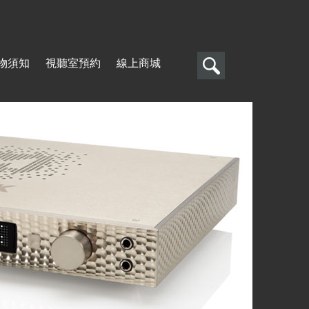
搜
物須知
視聽室預約
線上商城
尋
搜
尋
表
單