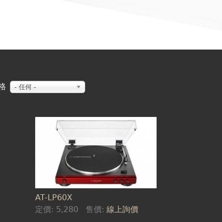
格
- 任何 -
AT-LP60X
定價:
5,280
售價:
線上詢價