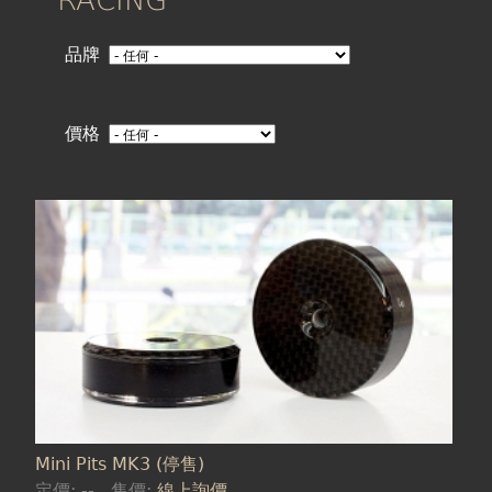
在
這
品牌
裡
價格
頁
面
Mini Pits MK3 (停售)
定價:
--
售價:
線上詢價