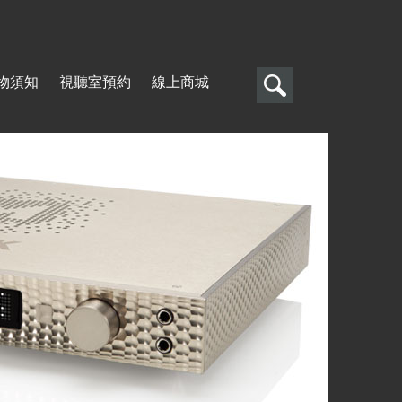
搜
物須知
視聽室預約
線上商城
尋
搜
尋
表
單