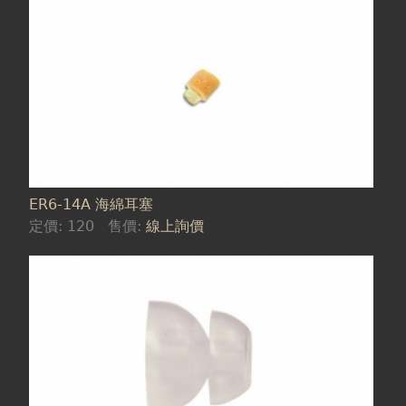
ER6-14A 海綿耳塞
定價:
120
售價:
線上詢價