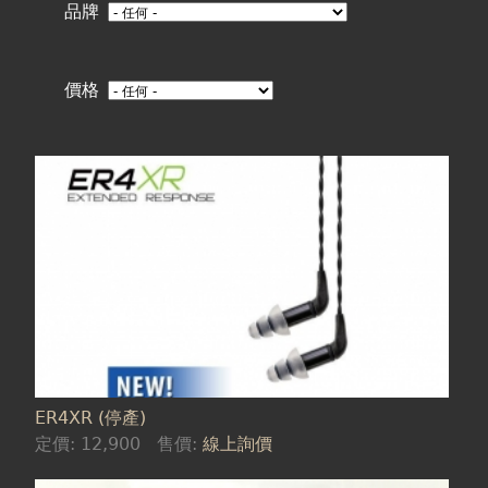
在
品牌
這
價格
裡
頁
面
ER4XR (停產)
定價:
12,900
售價:
線上詢價