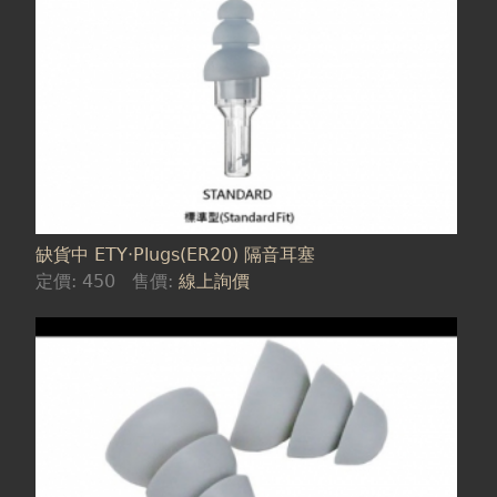
缺貨中 ETY‧Plugs(ER20) 隔音耳塞
定價:
450
售價:
線上詢價