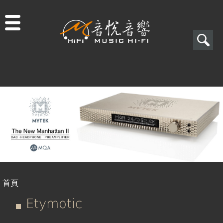
Jump to navigation
搜
尋
搜
尋
表
單
首頁
您
Etymotic