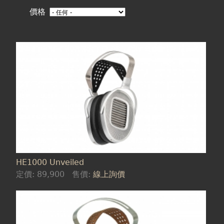
在
價格
這
裡
頁
面
HE1000 Unveiled
定價:
89,900
售價:
線上詢價