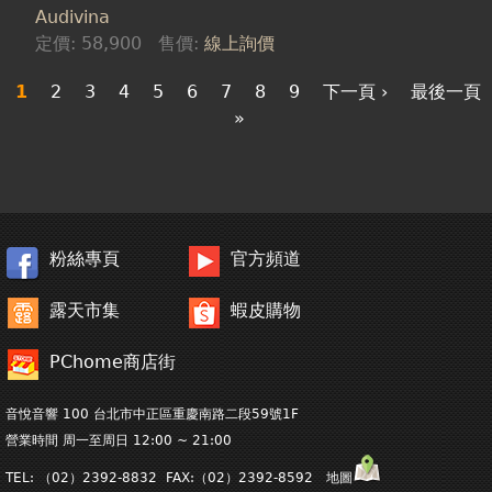
Audivina
定價:
58,900
售價:
線上詢價
1
2
3
4
5
6
7
8
9
下一頁 ›
最後一頁
»
粉絲專頁
官方頻道
露天市集
蝦皮購物
PChome商店街
音悅音響 100 台北市中正區重慶南路二段59號1F
營業時間 周一至周日 12:00 ~ 21:00
TEL: （02）2392-8832 FAX:（02）2392-8592 地圖