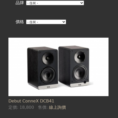
在
品牌
這
價格
裡
Debut ConneX DCB41
定價:
18,800
售價:
線上詢價