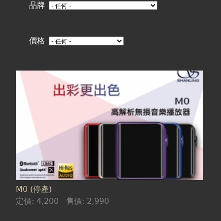
在
品牌
這
價格
裡
M0 (停產)
定價:
4,200
售價:
2,990