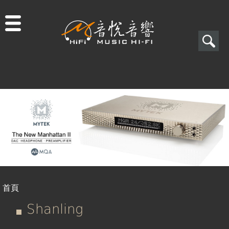
Jump to navigation
搜
尋
搜
尋
表
單
首頁
您
Shanling