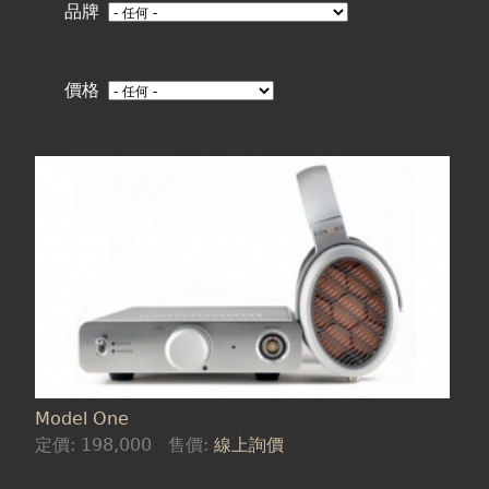
在
品牌
這
價格
裡
Model One
定價:
198,000
售價:
線上詢價