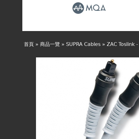
線上商城
首頁
»
商品一覽
»
SUPRA Cables
»
ZAC Toslink
您
在
這
裡