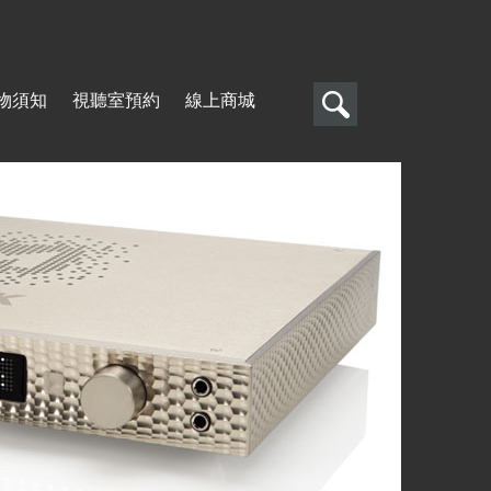
搜
物須知
視聽室預約
線上商城
尋
搜
尋
表
單