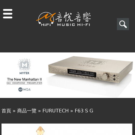
Jump to navigation
搜
尋
搜
關於音悅
尋
最新消息
表
商品一覽
單
二手專區
視聽專欄
首頁
»
商品一覽
»
FURUTECH
»
F63 S G
購物須知
您
視聽室預約