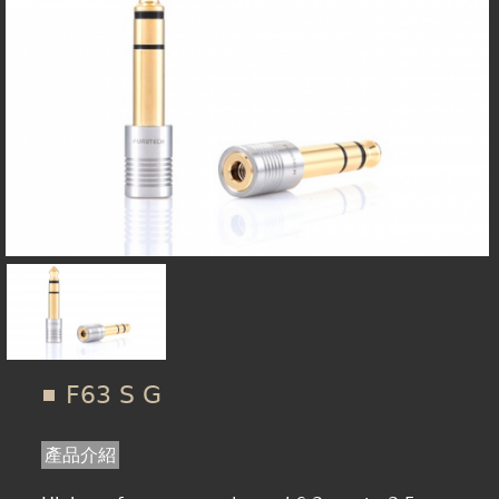
在
線上商城
這
裡
F63 S G
產品介紹