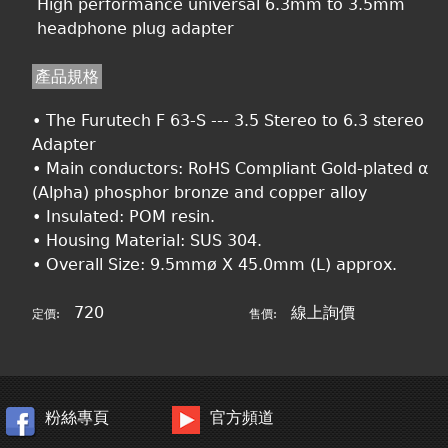
High performance universal 6.3mm to 3.5mm
headphone plug adapter
產品規格
• The Furutech F 63-S --- 3.5 Stereo to 6.3 stereo
Adapter
• Main conductors: RoHS Compliant Gold-plated α
(Alpha) phosphor bronze and copper alloy
• Insulated: POM resin.
• Housing Material: SUS 304.
• Overall Size: 9.5mmø X 45.0mm (L) approx.
720
線上詢價
定價:
售價:
粉絲專頁
官方頻道