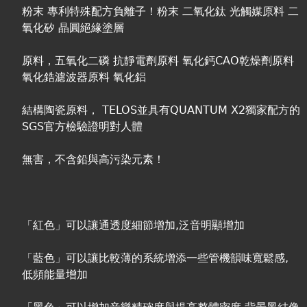
粉末 專利特殊配方負離子！粉末 二氧化鈦 光觸媒原料 二
氧化矽 晶圓絕緣塗層
原料，五氧化二磷 抗靜電劑原料 氧化鈣CAO乾燥劑原料
氧化鋯濾波器原料 氧化鋁
結構陶瓷原料， TELOS並具有QUANTUM X2獨家配方的
SGS官方檢驗證明對人體
無害，不含鉛與高污染元素！
「紅色」可以讓通透度細節增加,泛音明顯增加
「藍色」可以讓比較薄的系統增添一些管機韻味寬鬆感,
低頻能量增加