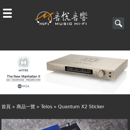
Jump to navigation
搜
尋
搜
關於音悅
尋
最新消息
表
商品一覽
單
二手專區
視聽專欄
首頁
»
商品一覽
»
Telos
»
Quantum X2 Sticker
購物須知
您
視聽室預約