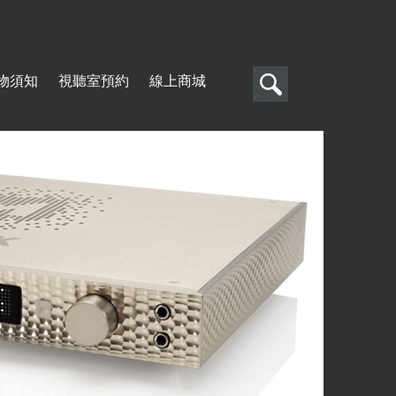
搜
物須知
視聽室預約
線上商城
尋
搜
尋
表
單