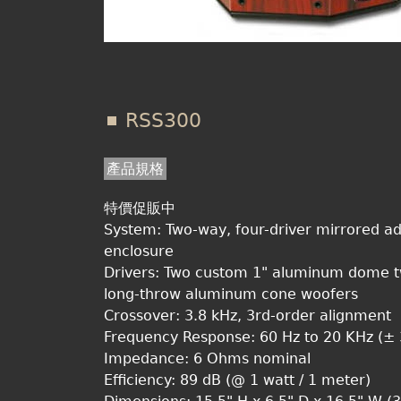
RSS300
產品規格
特價促販中
System: Two-way, four-driver mirrored ad
enclosure
Drivers: Two custom 1" aluminum dome t
long-throw aluminum cone woofers
Crossover: 3.8 kHz, 3rd-order alignment
Frequency Response: 60 Hz to 20 KHz (± 
Impedance: 6 Ohms nominal
Efficiency: 89 dB (@ 1 watt / 1 meter)