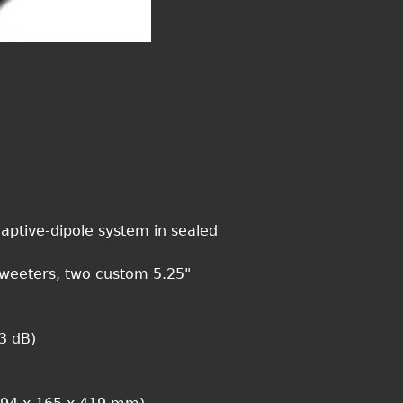
aptive-dipole system in sealed
weeters, two custom 5.25"
3 dB)