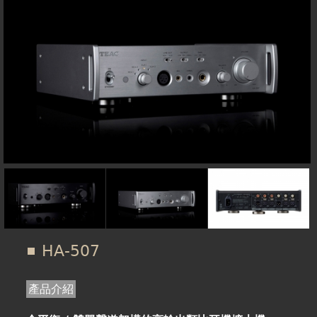
在
線上商城
這
裡
HA-507
產品介紹