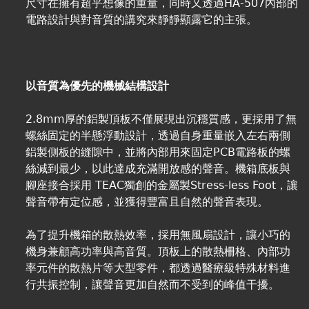
尺寸在擁有超乎想像的重量，同時又透過HA-507內部的
電路設計與對音質的講究來靜靜顯露它的主張。
以音質為優先的機械結構設計
2.8mm厚的鋁製頂板不僅展現出沉穩質感，更採用了無
螺絲固定的半懸浮動設計，透過自身重量嵌入左右兩側
鋁製側板的縫隙中，並將內部用來固定PCB電路板的螺
絲減到最少，以此達成充滿開放感的聲音。機箱底板與
腳座接合採用 TEAC獨創的金屬製Stress-less Foot，讓
聲音帶有定位感，並獲得豐富且自然的聲音表現。
為了提升機箱的散熱效率，採用無風扇設計，讓小巧的
機身兼顧高功率與高音質。頂板上的散熱柵格、內部功
率元件的散熱片等大型零件，都透過醫療級特殊材料進
行共振控制，讓聲音更加自然而不受到的峰值干擾。