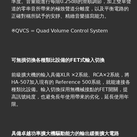
準度。音量能進行每階0.25dB的滑順調節，加上雙單聲
道的零串音所帶來的極致聲道分離度，以及平衡電路的
正確對稱所賦予的安靜、精緻音樂描寫能力。
※QVCS = Quad Volume Control System
可無損切換各種類比設備的FET式輸入切換
前級擴大機的輸入具備XLR ×2系統、RCA×2系統，將
HA-507加入現有的 Reference 500系統，就能連接各
種類比設備。輸入切換採用無機械接點的FET開關，提
高訊號純度，也避免長年使用帶來的劣化，延長使用年
限。
具備卓越功率擴大機驅動能力的輸出緩衝擴大電路