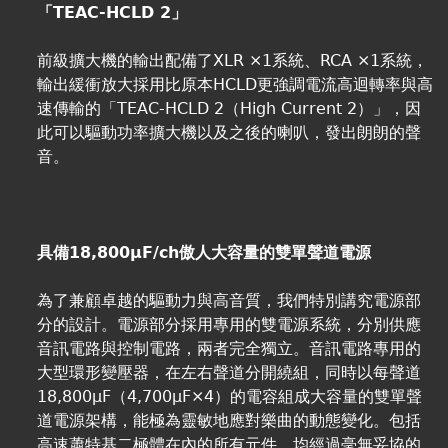
「TEAC-HCLD 2」
前級擴大機的輸出配備了XLR ×1系統、RCA ×1系統，
輸出緩衝放大採用比原本HCLD更強調電流高迴轉率與高
速傳輸的「TEAC-HCLD 2（High Current 2）」，因
此可以驅動功率擴大機以及之後的喇叭，發出朗朗的聲
音。
具備18,800μF/ch傲人大容量的雙單聲道電源
為了兼顧卓越的驅動力與高音質，我們特別講究電源部
分的設計。電源部分採用專用的雙電源系統，分別供應
音訊電路與控制電路，兩者完全獨立。音訊電路專用的
大型環形變壓器，在左右聲道分開繞組，同時以每聲道
18,800μF（4,700μF×4）的電容組成大容量的雙單聲
道電源架構，能極為靈敏地應對樂曲的動態變化。包括
高速蕭特基二極體在內的所有元件，均經過毫無妥協的