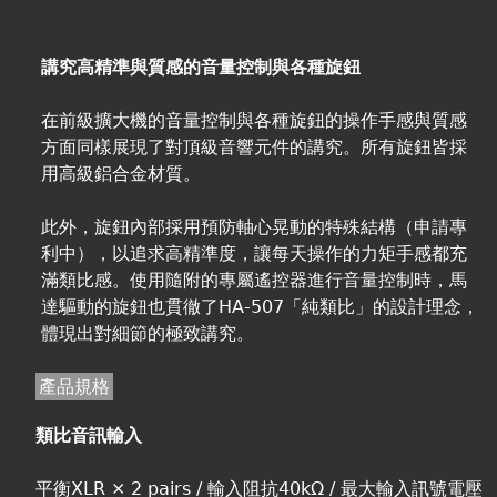
講究高精準與質感的音量控制與各種旋鈕
在前級擴大機的音量控制與各種旋鈕的操作手感與質感
方面同樣展現了對頂級音響元件的講究。所有旋鈕皆採
用高級鋁合金材質。
此外，旋鈕內部採用預防軸心晃動的特殊結構（申請專
利中），以追求高精準度，讓每天操作的力矩手感都充
滿類比感。使用隨附的專屬遙控器進行音量控制時，馬
達驅動的旋鈕也貫徹了HA-507「純類比」的設計理念，
體現出對細節的極致講究。
產品規格
類比音訊輸入
平衡XLR × 2 pairs / 輸入阻抗40kΩ / 最大輸入訊號電壓