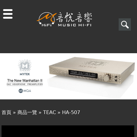
Jump to navigation
搜
尋
搜
關於音悅
尋
最新消息
表
商品一覽
單
二手專區
視聽專欄
首頁
»
商品一覽
»
TEAC
»
HA-507
購物須知
您
視聽室預約