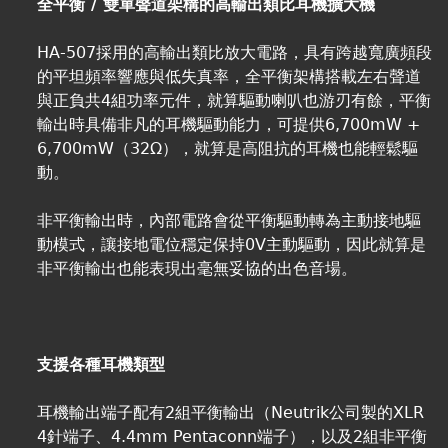
全平衡 / 雙單聲道架構的高輸出類比耳機擴大機
HA-507採用的高輸出類比放大電路，具有跨越寬廣頻段
的平坦頻率響應與低失真率，全平衡架構搭載左右聲道
與正負共4組功率元件，就算驅動喇叭也游刃有餘，平衡
輸出時具備非凡的耳機驅動能力，可提供6,700mW +
6,700mW（32Ω），就算是高阻抗的耳機也能輕鬆驅
動。
非平衡輸出時，內部電路會從平衡驅動轉為主動接地驅
動模式，讓接地電位穩定保持0V主動驅動，因此就算是
非平衡輸出也能表現出毫無妥協的出色音場。
支援各種耳機類型
耳機輸出端子配有2組平衡輸出（Neutrik公司製的XLR
4針端子、4.4mm Pentaconn端子），以及2組非平衡