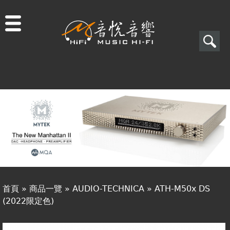
Jump to navigation
搜
尋
搜
關於音悅
尋
最新消息
表
商品一覽
單
二手專區
視聽專欄
首頁
»
商品一覽
»
AUDIO-TECHNICA
»
ATH-M50x DS
購物須知
(2022限定色)
您
視聽室預約