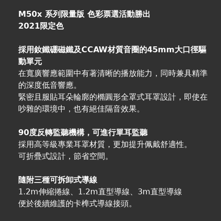
M50x 系列限量版 色彩票選活動勝出
2021限定色
採用釹鐵硼磁鐵及CCAW材質音圈的45mm大口徑驅
動單元
在寬廣響應範圍中有著清晰的播放能力，同時兼具精準
的深度低音響應。
緊密且服貼耳朵輪廓的橢圓形全罩式耳罩設計，即使在
吵雜的環境中，也有絕佳隔音效果。
90度反轉監聽機構，可進行單耳監聽
採用高等級專業耳罩材質，更加提升佩戴舒適性。
可折疊式設計，節省空間。
隨附三種可拆卸式導線
1.2m伸縮捲線、1.2m直型導線、3m直型導線
便於後續維護的卡榫式導線接頭。