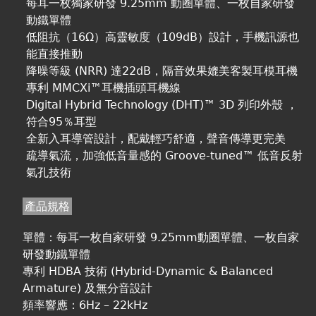
每耳一枚獨家研發 9.25mm 動圈單體、一枚自家研發
動鐵單體
低阻抗（16Ω）高靈敏度（109dB）設計，手機訊源也
能直接推動
降噪等級 (NRR) 達22dB，隔音效果媲美客製耳模耳機
專利 MMCXi™耳機插頭耳機線
Digital Hybrid Technology (DHT)™ 3D 列印外殼 ，
符合95％耳型
全新入耳導管設計，配戴輕巧舒適，聲音傳導更完美
疏導氣流，加強低音量感的 Groove-tuned™ 低音反射
氣孔技術
產品規格
單體：每耳一枚自家研發 9.25mm動圈單體、一枚自家
研發動鐵單體
專利 HDBA 技術 (Hybrid-Dynamic & Balanced
Armature) 及無分音設計
頻率響應：6Hz – 22kHz