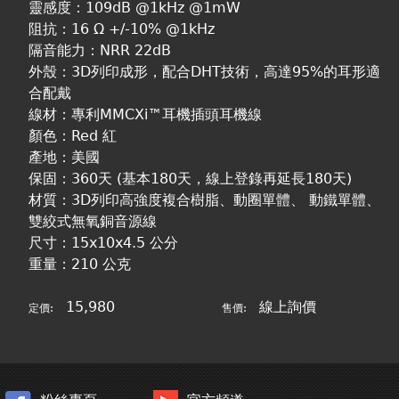
靈感度：109dB @1kHz @1mW
阻抗：16 Ω +/-10% @1kHz
隔音能力：NRR 22dB
外殼：3D列印成形，配合DHT技術，高達95%的耳形適
合配戴
線材：專利MMCXi™耳機插頭耳機線
顏色：Red 紅
產地：美國
保固：360天 (基本180天，線上登錄再延長180天)
材質：3D列印高強度複合樹脂、動圈單體、 動鐵單體、
雙絞式無氧銅音源線
尺寸：15x10x4.5 公分
重量：210 公克
15,980
線上詢價
定價:
售價: