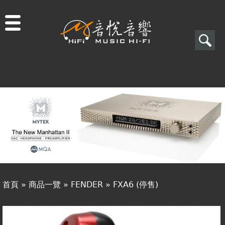
Jump to navigation
搜
尋
搜
關於音悅
尋
最新消息
表
商品一覽
單
二手專區
視聽專欄
首頁
»
商品一覽
»
FENDER
»
FXA6 (停售)
購物須知
您
視聽室預約