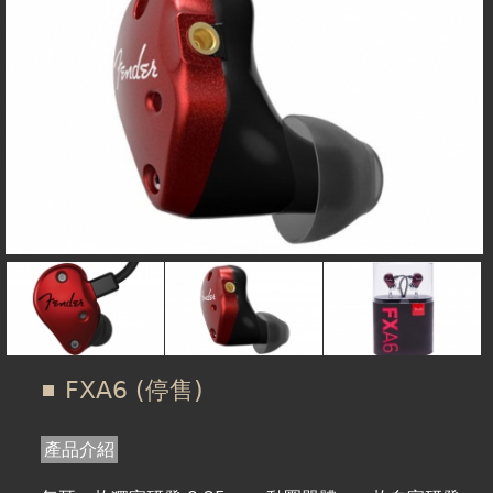
在
線上商城
這
裡
FXA6 (停售)
產品介紹