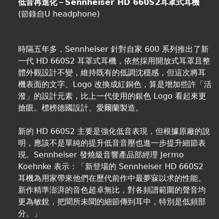
低音再進化－Sennheiser HD 660S2耳罩式耳機
(節錄自U headphone)
時隔五年多，Sennheiser 針對自家 600 系列推出了新
一代 HD 660S2 耳罩式耳機，依然採用開放式耳罩且整
體外觀設計不變，維持既有的低調沈穩感，但這次將耳
機表面的文字、Logo 改換成紅銅色，算是增加些許「活
潑」的設計元素，比上一代使用的銀色 Logo 看起來更
搶眼。標榜德國設計、愛爾蘭製造。
新的 HD 660S2 主要是強化低音表現，但根據原廠的說
明，應該不是單純的提升低音音壓也進一步提升細節表
現。Sennheiser 發燒級音響產品部經理 Jermo
Koehnke 表示：「新登場的 Sennheiser HD 660S2
耳機為用家帶來他們在歷代前作中最夢寐以求的性能。
新作精準澎湃的音色超卓無比，對各頻譜範圍的聲音均
更為敏銳，把聞所未聞的細節傳到耳中，特別是低頻部
分。」