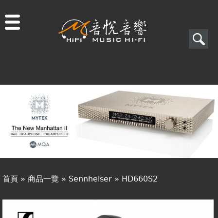
Jump to navigation
搜
尋
搜
關於音悅
尋
最新消息
表
商品一覽
單
二手專區
視聽專欄
首頁
»
商品一覽
»
Sennheiser
»
HD660S2
購物須知
您
視聽室預約