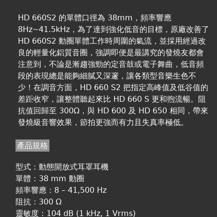
HD 660S2 的單體口徑為 38mm，頻率響應
8Hz~41.5kHz，為了達到強化低音的目標，原廠改善了
HD 660S2 動圈單體工作時周圍的氣流，並採用經過改
良的輕量化鋁質音圈，強調即便是最講究的發燒友都會
注意到，不論是漸趨強勁的定音鼓或電子舞曲，低音頻
段的表現總是能夠細膩又深邃，讓各類型音樂生色不
少！在調音方面，HD 660 S2 把指定高峰值及低谷值的
差距收窄，讓整體聽起來比 HD 660 S 更和煦流暢。阻
抗值回歸至 300Ω，與 HD 600 及 HD 650 相同，帶來
發燒級音響效果，節拍更強而有力且失真率極低。
產品規格
型式：動態開放式耳罩耳機
單體：38 mm 動圈
頻率響應：8 – 41,500 Hz
阻抗：300 Ω
靈敏度：104 dB (1 kHz, 1 Vrms)