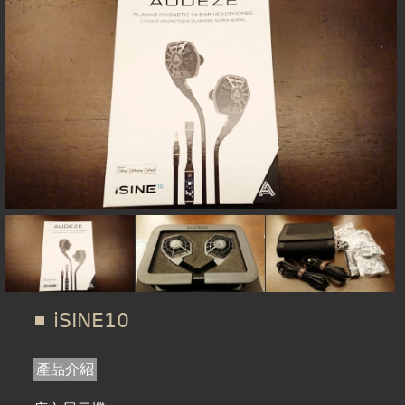
在
線上商城
這
裡
iSINE10
產品介紹