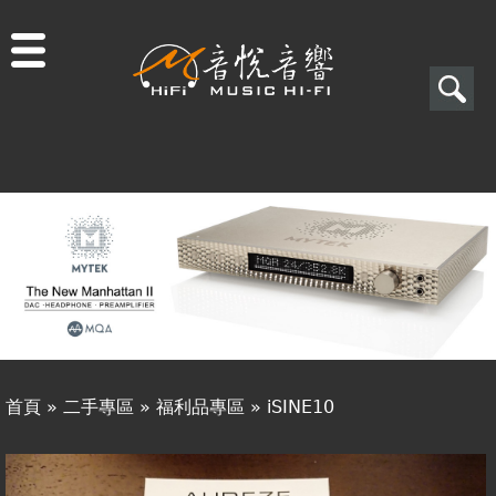
Jump to navigation
搜
尋
搜
關於音悅
尋
最新消息
表
商品一覽
單
二手專區
視聽專欄
首頁
»
二手專區
»
福利品專區
»
iSINE10
購物須知
您
視聽室預約