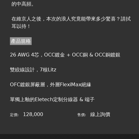
的中高頻。
在維京人之後，本次的浪人究竟能帶來多少驚喜？請拭
耳以待！
產品規格
26 AWG 4芯，OCC鍍金 + OCC銅 & OCC銅鍍銀
雙絞線設計，7核Litz
OFC鍍銀屏蔽層，外層FlexiMax絕緣
單獨上釉的Eletech定制分線器 & 端子
128,000
線上詢價
定價:
售價: