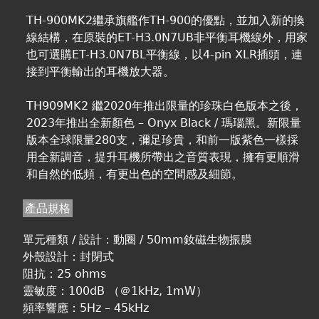
TH-900MK2繼承旗艦作TH-900的優點，並加入新的換
線結構，在原裝的ET-H3.0N7UB非平衡耳機線外，用家
也可選購ET-H3.0N7BL平衡線，以4-pin XLR插頭，連
接到平衡輸出的耳機放大器。
TH909MK2 繼2020年推出限量的珍珠白色版本之後，
2023年推出全新顏色 – Onyx Black / 瑪瑙黑。新限量
版本全球限量280支，彌足珍貴，和前一版紫色一樣採
用全新調音，提升耳機所帶出之音質表現，擁有更順滑
和自然的低頻，有更出色的空間感及細節。
產品規格
單元種類 / 設計：動圈 / 50mm釹磁生物振膜
外殼設計：封閉式
阻抗：25 ohms
靈敏度：100dB （＠1kHz, 1mW）
頻率響應：5Hz – 45kHz