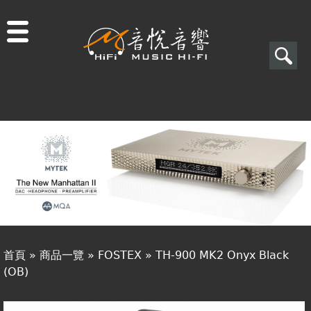
Jump to navigation
搜
尋
搜
關於音悅
尋
最新消息
表
商品一覽
單
二手專區
視聽專欄
首頁
»
商品一覽
»
FOSTEX
»
TH-900 MK2 Onyx Black
購物須知
(OB)
您
視聽室預約