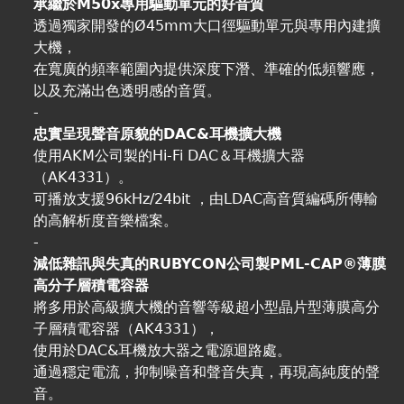
承繼於M50x專用驅動單元的好音質
透過獨家開發的Ø45mm大口徑驅動單元與專用內建擴
大機，
在寬廣的頻率範圍內提供深度下潛、準確的低頻響應，
以及充滿出色透明感的音質。
-
忠實呈現聲音原貌的DAC&耳機擴大機
使用AKM公司製的Hi-Fi DAC＆耳機擴大器
（AK4331）。
可播放支援96kHz/24bit ，由LDAC高音質編碼所傳輸
的高解析度音樂檔案。
-
減低雜訊與失真的RUBYCON公司製PML-CAP®薄膜
高分子層積電容器
將多用於高級擴大機的音響等級超小型晶片型薄膜高分
子層積電容器（AK4331），
使用於DAC&耳機放大器之電源迴路處。
通過穩定電流，抑制噪音和聲音失真，再現高純度的聲
音。