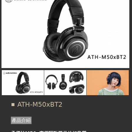
在
線上商城
這
裡
ATH-M50xBT2
產品介紹