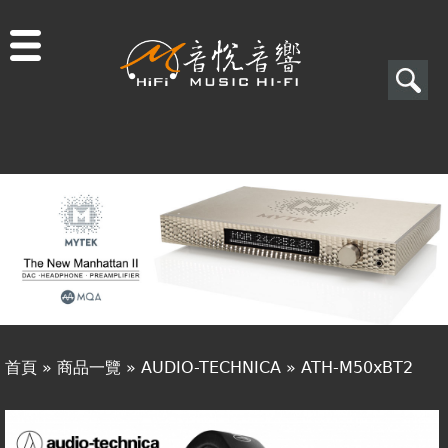
Jump to navigation
搜
尋
搜
關於音悅
尋
最新消息
表
商品一覽
單
二手專區
視聽專欄
首頁
»
商品一覽
»
AUDIO-TECHNICA
»
ATH-M50xBT2
購物須知
您
視聽室預約