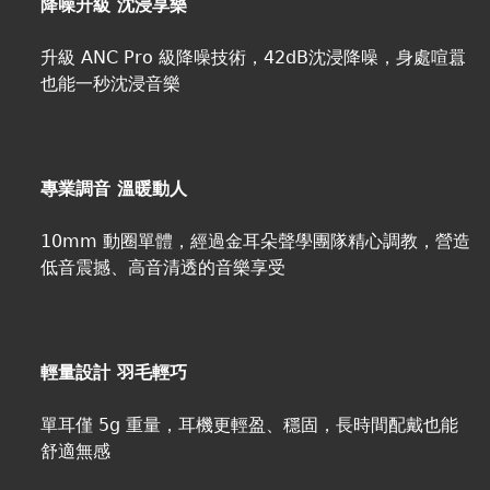
降噪升級 沈浸享樂
升級 ANC Pro 級降噪技術，42dB沈浸降噪，身處喧囂
也能一秒沈浸音樂
專業調音 溫暖動人
10mm 動圈單體，經過金耳朵聲學團隊精心調教，營造
低音震撼、高音清透的音樂享受
輕量設計 羽毛輕巧
單耳僅 5g 重量，耳機更輕盈、穩固，長時間配戴也能
舒適無感