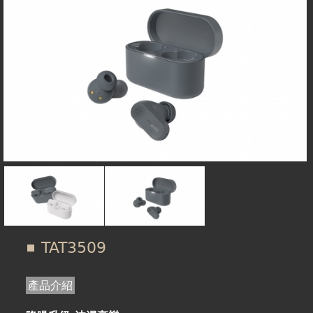
在
線上商城
這
裡
TAT3509
產品介紹