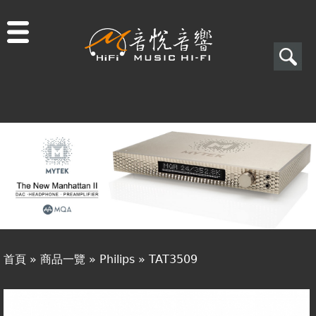
Jump to navigation
搜
尋
搜
關於音悅
尋
最新消息
表
商品一覽
單
二手專區
視聽專欄
首頁
»
商品一覽
»
Philips
»
TAT3509
購物須知
您
視聽室預約