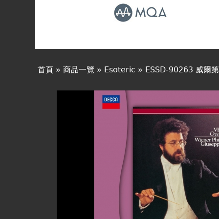
線上商城
首頁
»
商品一覽
»
Esoteric
»
ESSD-90263 威爾第
您
在
這
裡