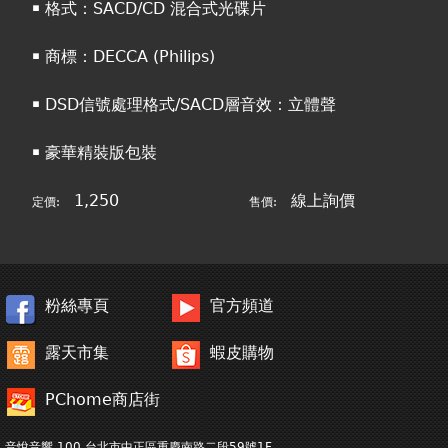
￭ 格式：SACD/CD 混合式光碟片
￭ 商標：DECCA (Philips)
￭ DSD信號處理格式/SACD層音效：立體聲
￭ 豪華精裝版包裝
1,250
線上詢價
定價:
售價:
粉絲專頁
官方頻道
露天市集
蝦皮購物
PChome商店街
音悅音響 100 台北市中正區重慶南路二段59號1F