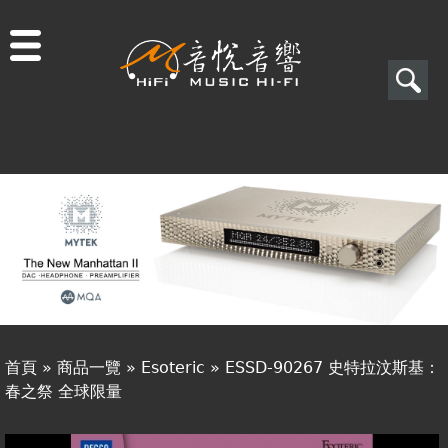
Jump to navigation
搜
尋
搜
關於音悅
尋
最新消息
表
商品一覽
單
二手專區
視聽專欄
首頁
»
商品一覽
»
Esoteric
»
ESSD-90267 史特拉汶斯基：
購物須知
春之祭 全球限量
您
視聽室預約