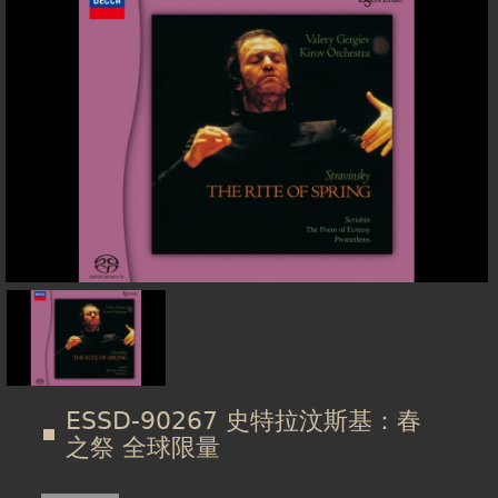
在
線上商城
這
裡
ESSD-90267 史特拉汶斯基：春
之祭 全球限量