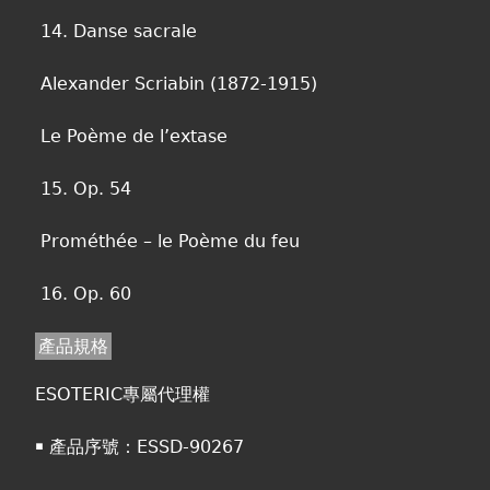
14. Danse sacrale
Alexander Scriabin (1872-1915)
Le Poème de l’extase
15. Op. 54
Prométhée – le Poème du feu
16. Op. 60
產品規格
ESOTERIC專屬代理權
￭ 產品序號：ESSD-90267