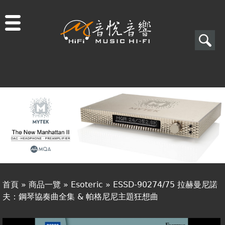
Jump to navigation
搜
尋
搜
關於音悅
尋
最新消息
表
商品一覽
單
二手專區
視聽專欄
首頁
»
商品一覽
»
Esoteric
»
ESSD-90274/75 拉赫曼尼諾
購物須知
夫：鋼琴協奏曲全集 & 帕格尼尼主題狂想曲
您
視聽室預約