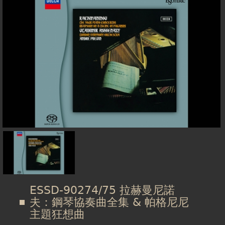
在
線上商城
這
裡
ESSD-90274/75 拉赫曼尼諾
夫：鋼琴協奏曲全集 & 帕格尼尼
主題狂想曲