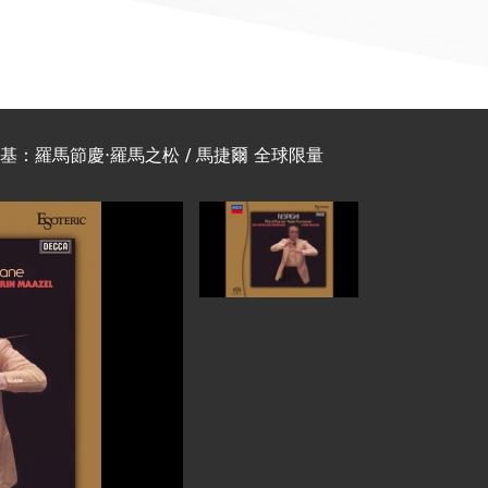
史畢基：羅馬節慶‧羅馬之松 / 馬捷爾 全球限量