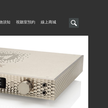
搜
物須知
視聽室預約
線上商城
尋
搜
尋
表
單