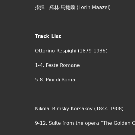
指揮：羅林‧馬捷爾 (Lorin Maazel)
-
Track List
Ottorino Respighi (1879-1936）
1-4. Feste Romane
5-8. Pini di Roma
Nikolai Rimsky-Korsakov (1844-1908)
9-12. Suite from the opera “The Golden C