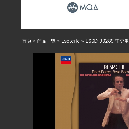
線上商城
首頁
»
商品一覽
»
Esoteric
»
ESSD-90289 雷
您
在
這
裡