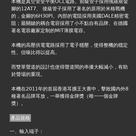
本機是真空管全平衡OCL電路。前級管子採用俄羅斯金
腳的12AT7、 後級管子採用了著名的原用於米格戰機
的，金腳的6H30PI。內部的電阻採用美國DALE精密電
阻；最關鍵的耦合電容採用了小不點自有品牌、在德國
著名電容廠家定制的MIT薄膜電容。
本機的高壓供電電路採用了電子穩壓，使得整機的穩定
性、信噪比得以提高。
而雙單聲道的設計也使得聲道間的串擾大幅減小，有助
於聲場的重現。
本機在2011年的首屆香港耳擴王大賽中，擊敗國內外8
種著名品牌耳放，一舉獲得金牌獎（唯一一個金牌
獎）。
產品規格
一、輸入端子：