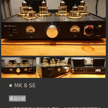
在
線上商城
這
裡
MK 8 SE
產品介紹