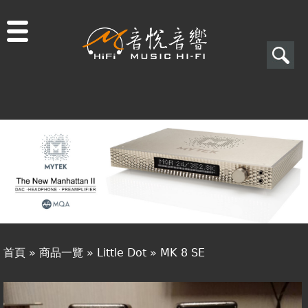
Jump to navigation
搜
尋
搜
關於音悅
尋
最新消息
表
商品一覽
單
二手專區
視聽專欄
首頁
»
商品一覽
»
Little Dot
»
MK 8 SE
購物須知
您
視聽室預約