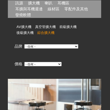
在
訊源
擴大機
喇叭
耳機區
耳擴與耳機週邊
線材區
零配件及其他
這
發燒軟體
裡
AV擴大機
真空管擴大機
前級擴大機
後級擴大機
綜合擴大機
品牌
價格
頁
面