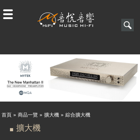
Jump to navigation
搜
尋
搜
尋
表
單
首頁
»
商品一覽
»
擴大機
»
綜合擴大機
您
擴大機