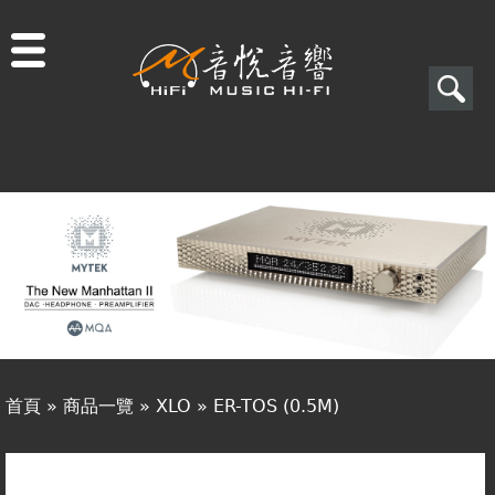
Jump to navigation
搜
尋
搜
關於音悅
尋
最新消息
表
商品一覽
單
二手專區
視聽專欄
首頁
»
商品一覽
»
XLO
»
ER-TOS (0.5M)
購物須知
您
視聽室預約