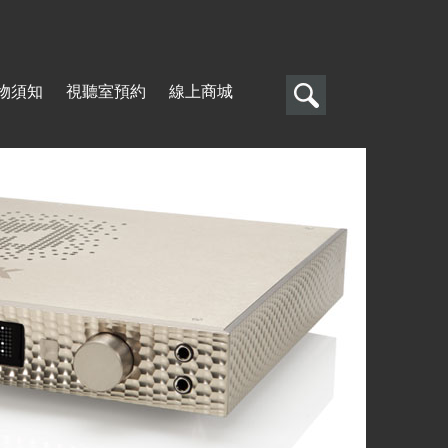
搜
物須知
視聽室預約
線上商城
尋
搜
尋
表
單