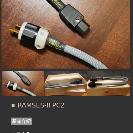
在
線上商城
這
裡
RAMSES-II PC2
產品介紹