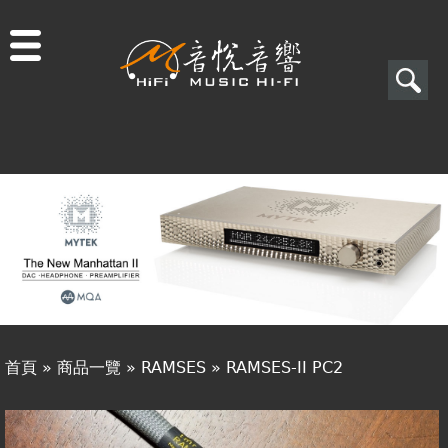
Jump to navigation
搜
尋
搜
關於音悅
尋
最新消息
表
商品一覽
單
二手專區
視聽專欄
首頁
»
商品一覽
»
RAMSES
»
RAMSES-II PC2
購物須知
您
視聽室預約