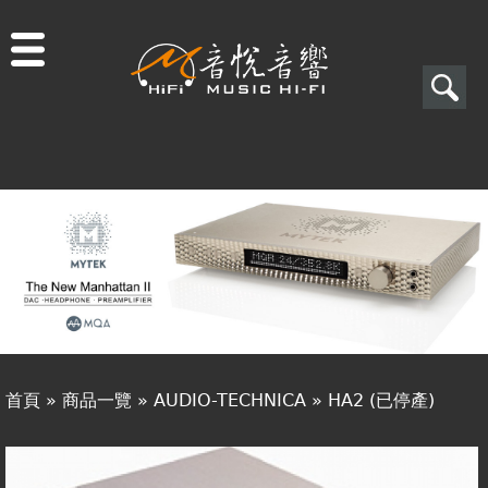
Jump to navigation
搜
尋
搜
關於音悅
尋
最新消息
表
商品一覽
單
二手專區
視聽專欄
首頁
»
商品一覽
»
AUDIO-TECHNICA
»
HA2 (已停產)
購物須知
您
視聽室預約