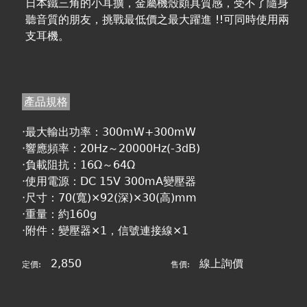
日本鐵三角的小耳擴，金屬機殼頗具質感，受不了隨身
聽音質的朋友，挑戰最低價之最大躍進 !!可同時使用兩
支耳機。
產品規格
‧最大輸出功率：300mW+300mW
‧響應頻率：20Hz～20000Hz(-3dB)
‧負載阻抗：16Ω～64Ω
‧使用電源：DC 15V 300mA變壓器
‧尺寸：70(寬)×92(深)×30(高)mm
‧重量：約160g
‧附件：變壓器×1，信號連接線×1
2,850
線上詢價
定價:
售價: