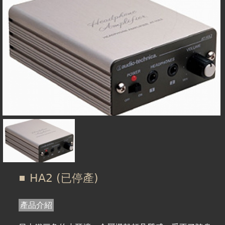
在
線上商城
這
裡
HA2 (已停產)
產品介紹