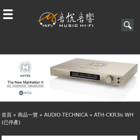
Jump to navigation
搜
尋
搜
關於音悅
尋
最新消息
表
商品一覽
單
二手專區
視聽專欄
首頁
»
商品一覽
»
AUDIO-TECHNICA
»
ATH-CKR3is WH
購物須知
(已停產)
您
視聽室預約