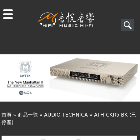
Jump to navigation
搜
尋
搜
關於音悅
尋
最新消息
表
商品一覽
單
二手專區
視聽專欄
首頁
»
商品一覽
»
AUDIO-TECHNICA
»
ATH-CKR5 BK (已
購物須知
停產)
您
視聽室預約