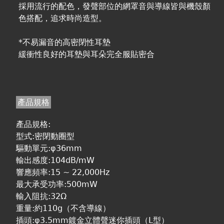
採用流行的配色，發聲部位的網罩音與導線皆與機殼顏
色搭配，追求時尚造型。
*不易漏音的高密閉性耳墊
緩衝性良好的耳墊與耳朵完全服貼密合
產品規格
產品規格:
型式:密閉動圈型
驅動單元:φ36mm
輸出感度:104dB/mW
響應頻率:15 ~ 22,000Hz
最大承受功率:500mW
輸入阻抗:32Ω
重量:約110g（不含導線）
插頭:φ3.5mm鍍金立體聲迷你插頭（L型）