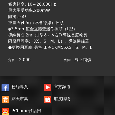
響應頻率: 10～26,000Hz
最大承受功率:200mW
阻抗:16Ω
重量:約4.5g（不含導線）插頭
φ3.5mm鍍金立體聲迷你插頭（L型）
導線長:1.2m（U型※）※右側導線長度較長
附屬品耳塞:（XS、S、M、L）、導線捲線器
●更換用耳塞(另售):ER-CKM55XS、S、M、L
2,000
線上詢價
定價:
售價:
粉絲專頁
官方頻道
露天市集
蝦皮購物
PChome商店街