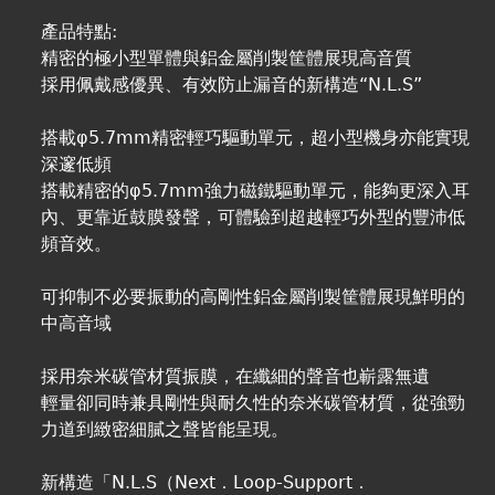
產品特點:
精密的極小型單體與鋁金屬削製筐體展現高音質
採用佩戴感優異、有效防止漏音的新構造“N.L.S”
搭載φ5.7mm精密輕巧驅動單元，超小型機身亦能實現
深邃低頻
搭載精密的φ5.7mm強力磁鐵驅動單元，能夠更深入耳
內、更靠近鼓膜發聲，可體驗到超越輕巧外型的豐沛低
頻音效。
可抑制不必要振動的高剛性鋁金屬削製筐體展現鮮明的
中高音域
採用奈米碳管材質振膜，在纖細的聲音也嶄露無遺
輕量卻同時兼具剛性與耐久性的奈米碳管材質，從強勁
力道到緻密細膩之聲皆能呈現。
新構造「N.L.S（Next．Loop-Support．