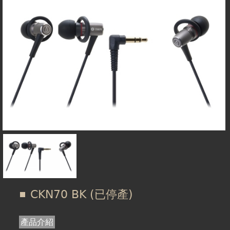
在
線上商城
這
裡
CKN70 BK (已停產)
產品介紹