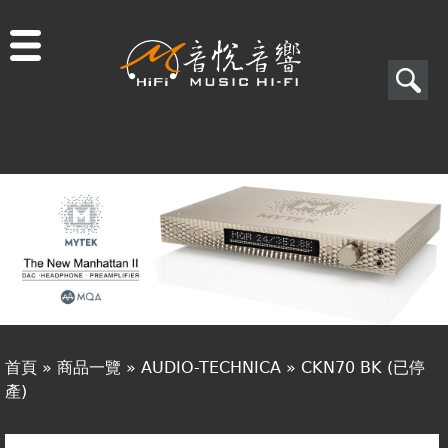
Jump to navigation
搜
尋
搜
關於音悅
尋
最新消息
表
商品一覽
單
二手專區
視聽專欄
首頁
»
商品一覽
»
AUDIO-TECHNICA
»
CKN70 BK (已停
購物須知
產)
您
視聽室預約