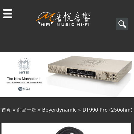
Jump to navigation
搜
尋
搜
關於音悅
尋
最新消息
表
商品一覽
單
二手專區
視聽專欄
首頁
»
商品一覽
»
Beyerdynamic
»
DT990 Pro (250ohm)
購物須知
您
視聽室預約