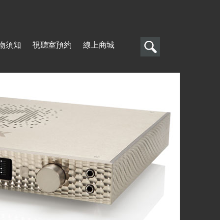
搜
物須知
視聽室預約
線上商城
尋
搜
尋
表
單