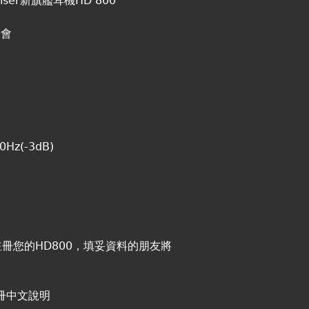
er新旗艦耳機HD 800
表會
Hz(-3dB)
網註冊您的HD800，填妥資料的朋友將
冊中文說明