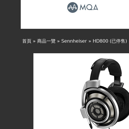
線上商城
首頁
»
商品一覽
»
Sennheiser
»
HD800 (已停售)
您
在
這
裡