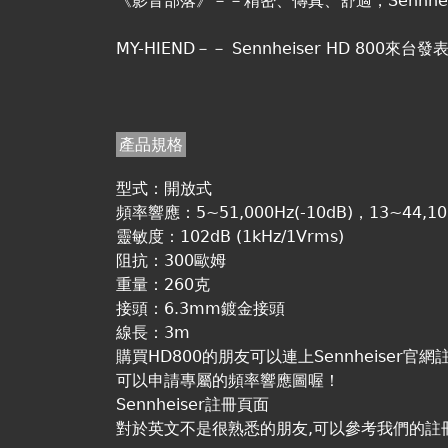
《影音部落》－－精密、傳真、舒適，Sennheis
MY-HIEND－－ Sennheiser HD 800來台發
產品規格
型式：開放式
頻率響應：5~51,000Hz(-10dB)，13~44,100
靈敏度：102dB (1kHz/1Vrms)
阻抗：300歐姆
重量：260克
接頭：6.3mm鍍金接頭
線長：3m
購買HD800的朋友可以連上Sennheiser官
可以申請專屬的頻率響應圖喔！
Sennheiser註冊頁面
對於英文不是很熟悉的朋友,可以參考我們的註