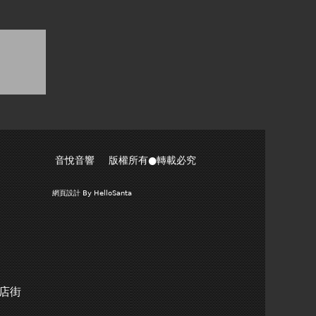
音悅音響 版權所有●轉載必究
網頁設計
By HelloSanta
商店街