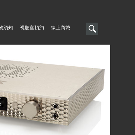
搜
物須知
視聽室預約
線上商城
尋
搜
尋
表
單