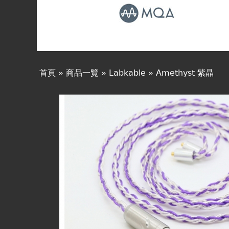
線上商城
首頁
»
商品一覽
»
Labkable
»
Amethyst 紫晶
您
在
這
裡