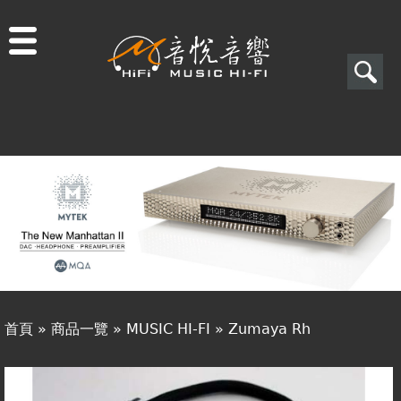
Jump to navigation
搜
尋
搜
關於音悅
尋
最新消息
表
商品一覽
單
二手專區
視聽專欄
首頁
»
商品一覽
»
MUSIC HI-FI
»
Zumaya Rh
購物須知
您
視聽室預約