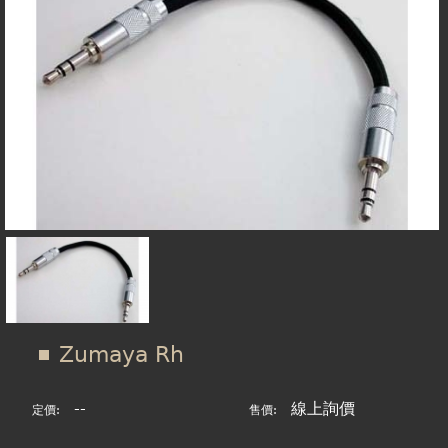
在
線上商城
這
裡
Zumaya Rh
--
線上詢價
定價:
售價: