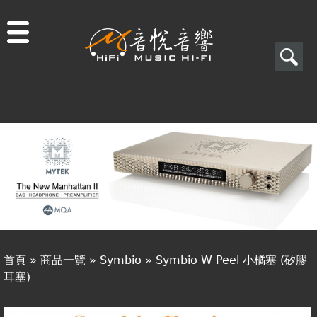
Jump to navigation
搜
尋
搜
關於音悅
尋
最新消息
表
商品一覽
單
二手專區
視聽專欄
首頁
»
商品一覽
»
Symbio
»
Symbio W Peel 小橘塞 (矽膠
購物須知
耳塞)
您
視聽室預約