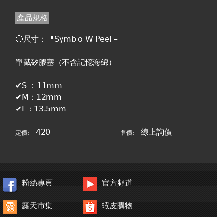
產品規格
🔴尺寸：📍Symbio W Peel –
單截矽膠塞（不含記憶海綿）
✔️S ：11mm
✔️M：12mm
✔️L：13.5mm
420
線上詢價
定價:
售價:
粉絲專頁
官方頻道
露天市集
蝦皮購物