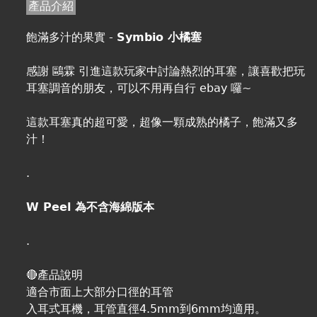
產品介紹
飽滿多汁的果實 -
Symbio 小橘塞
感謝 鷗霖 引進這款玩家中討論熱烈的耳塞，讓喜歡把玩
耳塞調音的朋友，可以不用再自行 ebay 囉~
這款耳塞真的超可愛，超像一顆成熟的橘子，飽滿又多
汁！
.
W Peel 為不含海綿版本
.
🔴產品說明
適合市面上大部分口徑的耳管
入耳式耳機，耳管直徑4.5mm到6mm均適用。