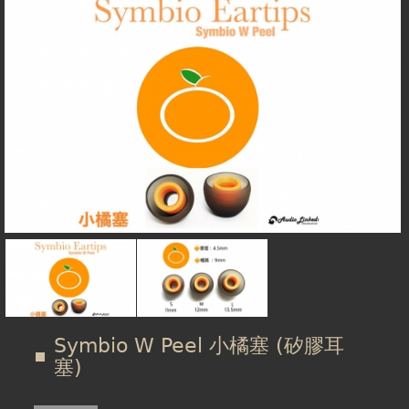
在
線上商城
這
裡
Symbio W Peel 小橘塞 (矽膠耳
塞)