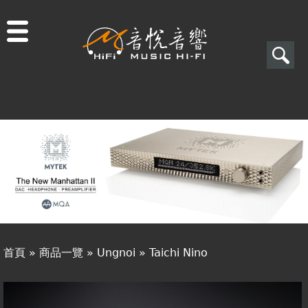
Jump to navigation
搜
尋
搜
關於音悅
尋
最新消息
表
商品一覽
單
二手專區
視聽專欄
首頁
»
商品一覽
»
Ungnoi
»
Taichi Nino
購物須知
您
視聽室預約