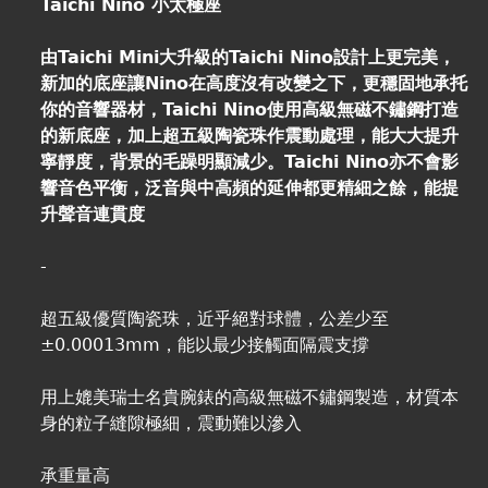
Taichi Nino 小太極座
由Taichi Mini大升級的Taichi Nino設計上更完美，
新加的底座讓Nino在高度沒有改變之下，更穩固地承托
你的音響器材，Taichi Nino使用高級無磁不鏽鋼打造
的新底座，加上超五級陶瓷珠作震動處理，能大大提升
寧靜度，背景的毛躁明顯減少。Taichi Nino亦不會影
響音色平衡，泛音與中高頻的延伸都更精細之餘，能提
升聲音連貫度
-
超五級優質陶瓷珠，近乎絕對球體，公差少至
±0.00013mm，能以最少接觸面隔震支撐
用上媲美瑞士名貴腕錶的高級無磁不鏽鋼製造，材質本
身的粒子縫隙極細，震動難以滲入
承重量高