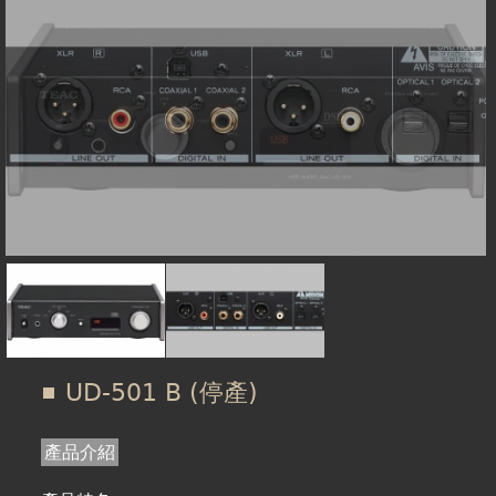
在
線上商城
這
裡
UD-501 B (停產)
產品介紹