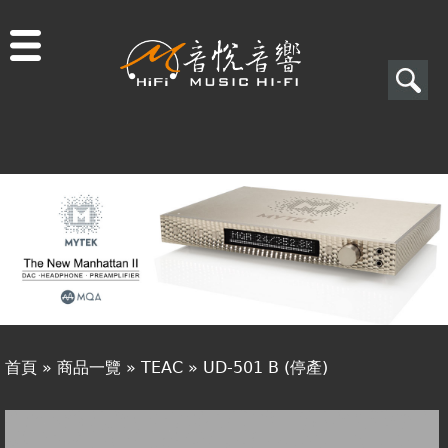
Jump to navigation
搜
尋
搜
關於音悅
尋
最新消息
表
商品一覽
單
二手專區
視聽專欄
首頁
»
商品一覽
»
TEAC
»
UD-501 B (停產)
購物須知
您
視聽室預約