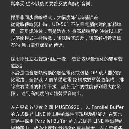
鬆享受 從今以後將要普及的高解析音樂。
採用非同步傳輸模式，大幅度降低時基誤差
從電腦傳輸資料時，UD-501 不依靠電腦內建的低精準
度、高雜訊時鐘，而是透過本 身高精準度的時鐘以非同
步傳輸模式主控時脈，降低時基誤差，讓高解析音樂檔
案的 魅力毫無保留的傳達。
採用排除左右聲道相互干擾、 聲音表現最佳化的雙單聲
道設計
不論是包含數類轉換的數位電路或包括 OP 放大器的類
比電路，全部以 2 個單聲道電 路構成雙單聲道架構，排
除左右聲道的相互干擾，讓各元件的性能得到最大的發
揮， 達到高純度的立體聲聲音輸出。
左右聲道各設置 2 顆 MUSE8920， 以 Parallel Buffer
的方式提昇 LINE 輸出時的線性表現與驅動能力 在類比
電路中採用 Parallel Buffer 的方式提昇 LINE 輸出時的
驅動能力，成為決定聲 音特徵的重要因素。左右聲道各