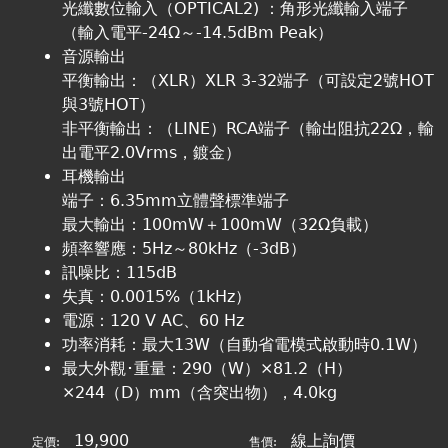
光纖數位輸入（OPTICAL2) ：角形光纖輸入端子
（輸入電平-24Ω～-14.5dBm Peak）
音源輸出
平衡輸出：（XLR）XLR 3-32端子（可設定2號HOT
與3號HOT）
非平衡輸出：（LINE）RCA端子（輸出阻抗22Ω，輸
出電平2.0Vrms，鍍金）
耳機輸出
端子：6.35mm立體聲標準端子
最大輸出：100mW＋100mW（32Ω負載）
頻率響應：5Hz～80kHz（-3dB）
訊噪比：115dB
失真：0.0015%（1kHz）
電源：120 V AC、60 Hz
功率消耗：最大13W（自動省電模式啟動時0.1W）
最大外觀･重量：290（W）×81.2（H）
×244（D）mm（含突出物），4.0kg
19,900
線上詢價
定價:
售價: