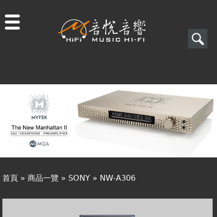
Jump to navigation
搜
尋
搜
關於音悅
尋
最新消息
表
商品一覽
單
二手專區
視聽專欄
首頁
»
商品一覽
»
SONY
»
NW-A306
購物須知
您
視聽室預約