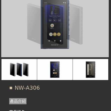
在
線上商城
這
裡
NW-A306
產品介紹