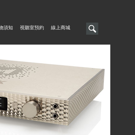
搜
物須知
視聽室預約
線上商城
尋
搜
尋
表
單