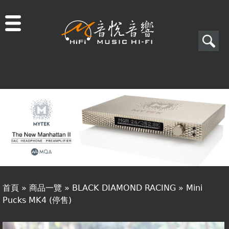
Jump to navigation
搜
尋
搜
關於音悅
尋
最新消息
表
商品一覽
單
二手專區
視聽專欄
首頁
»
商品一覽
»
BLACK DIAMOND RACING
»
Mini
購物須知
Pucks MK4 (停售)
您
視聽室預約