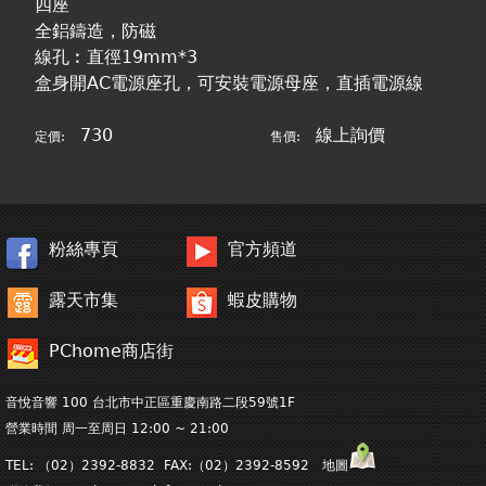
四座
全鋁鑄造，防磁
線孔︰直徑19mm*3
盒身開AC電源座孔，可安裝電源母座，直插電源線
730
線上詢價
定價:
售價:
粉絲專頁
官方頻道
露天市集
蝦皮購物
PChome商店街
音悅音響 100 台北市中正區重慶南路二段59號1F
營業時間 周一至周日 12:00 ~ 21:00
TEL: （02）2392-8832 FAX:（02）2392-8592 地圖