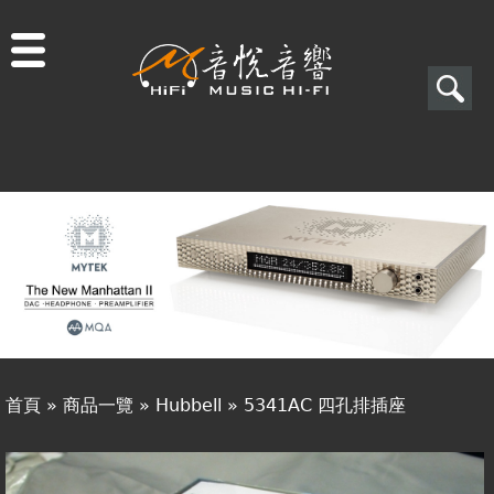
Jump to navigation
搜
尋
搜
關於音悅
尋
最新消息
表
商品一覽
單
二手專區
視聽專欄
首頁
»
商品一覽
»
Hubbell
»
5341AC 四孔排插座
購物須知
您
視聽室預約