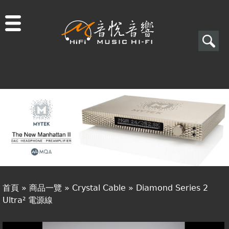
Jump to navigation
搜
尋
搜
關於音悅
尋
最新消息
表
商品一覽
單
二手專區
視聽專欄
首頁
»
商品一覽
»
Crystal Cable
»
Diamond Series 2
購物須知
Ultra² 電源線
您
視聽室預約